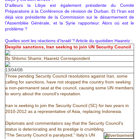
D'ailleurs la Libye est également présidente du Comité
Préparatoire à la Conférence de révision de
Durban
. Et l'Iran est
déjà vice présidente de la Commission sur le désarmement de
l'Assemblée Générale, et la Syrie rapporteur. Alors où est le
problème ?
Quelles sont les réactions d'Israël ? Article du quotidien Haaretz :
Despite sanctions, Iran seeking to join UN Security Council
By
Shlomo Shamir
, Haaretz Correspondent
13/04/08
Three pending Security Council resolutions against Iran, some
calling for sanctions, have not stopped the country from seeking
a non-permanent seat at the council, causing some UN members
to worry about the council's reputation.
Iran is seeking to join the Security Council (SC) for two years in
2010-2012 as a representative of Asia, replacing Indonesia.
Diplomats and commentators say that the Security Council's
status is deteriorating and its prestige is crumbling.
"The Security Council is paralyzed," Italy's UN
Advertisement