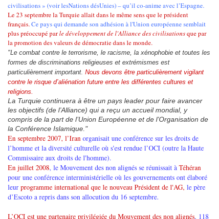
civilisations » (
voir lesNations désUnies)
– qu’il co-anime avec l’Espagne.
Le 23 septembre la Turquie allait dans le même sens que le président
français.
Ce pays qui demande son adhésion à l'Union européenne semblait
plus préoccupé par
le développement de l'Alliance des civilisations
que par
la promotion des valeurs de démocratie dans le monde.
"Le combat contre le terrorisme,
le racisme, la xénophobie et toutes les
formes de discriminations religieuses et extrémismes est
particulièrement important.
Nous devons être particulièrement vigilant
contre le risque d’aliénation future entre les différentes cultures et
religions.
La Turquie continuera à être un pays leader pour faire avancer
les objectifs (de l’Alliance) qui a reçu un accueil mondial, y
compris de la part de l’Union Européenne et de l’Organisation de
la Conférence Islamique."
En septembre 2007
, l’Iran
organisait une conférence sur
les droits de
l’homme et la diversité culturelle
où s'est rendue l’OCI
(outre la Haute
Commissaire aux droits de l'homme).
En juillet 2008
, le Mouvement des non alignés se réunissait à
Téhéran
pour une conférence interministérielle où les gouvernements ont élaboré
leur
programme international que le nouveau Président de l'AG,
le père
d’Escoto
a repris dans son allocution du 16 septembre.
L’OCI est une partenaire privilégiée du Mouvement des non alignés
, 118