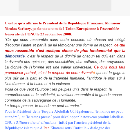
C’est ce qu’a affirmé le Président de la République Française, Monsieur
Nicolas Sarkozy, parlant au nom de l’Union Européenne à l’Assemblée
Générale de l’ONU le 23 septembre 2008.
"Ce qui nous rassemble dans cette enceinte où chacun est obligé
d’écouter l’autre et par là de lui témoigner une forme de respect,
ce qui
nous rassemble c’est quelque chose de plus fondamental que la
démocratie
,
c’est le respect de la dignité de chacun tel qu’il est, dans
la diversité des opinions, des sensibilités, des cultures, des croyances.
La dignité de l’Homme est une valeur universelle.
Ce qu’il nous faut
promouvoir partout, c’est le respect de cette diversi
té
qui est le gage le
plus sûr de la paix et de la fraternité humaine, l’antidote le plus sûr à
l’intolérance, à la haine et à la violence.
Voilà ce que veut
l’Europe : les peuples unis dans le respect, la
compréhension et la solidarité, travaillant ensemble à la grande cause
commune de la sauvegarde de l’Humanité.
."
Le temps presse, le monde ne peut attendre
Pour le Président
de la Turquie Abdullah Gül également
le monde ne peut
, "
attendre", et "le temps presse" pour développer le nouveau produit labellisé
ONU,
l’Alliance des civilisations
- initié par l’ancien président de la
République islamique
d
’Iran
Khatami sous l’intitulé « dialogue des