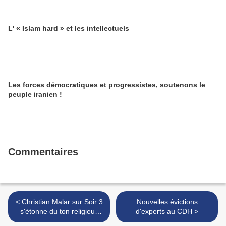
L' « Islam hard » et les intellectuels
Les forces démocratiques et progressistes, soutenons le
peuple iranien !
Commentaires
< Christian Malar sur Soir 3
Nouvelles évictions
s'étonne du ton religieux
d'experts au CDH >
des discours à l'AG