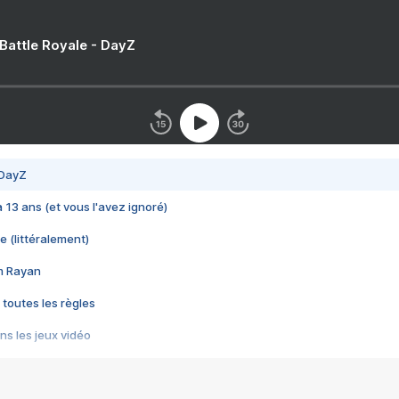
 Battle Royale - DayZ
 DayZ
 a 13 ans (et vous l'avez ignoré)
e (littéralement)
im Rayan
 toutes les règles
s les jeux vidéo
us choquant de Rockstar ? - Le scandale BULLY