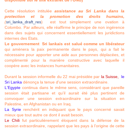
disponible sur le site extranet de l'ONU)
Cette résolution intitulée
assistance au Sri Lanka dans la
protection et la promotion des droits humains,
(
sri_lanka_draft_res
) est tout simplement une ovation à
Colombo. Par ailleurs, elle réaffirme le principe de non ingérence
dans des sujets qui concernent essentiellement les juridictions
internes des Etats.
Le gouvernement Sri lankais est salué comme un libérateur
qui amènera la paix permanente dans le pays, qui a fait le
nécessaire pour apporter une aide aux personnes déplacées, et
complimenté pour la manière constructive avec laquelle il
coopère avec les instances humanitaires.
Durant la session informelle du 22 mai présidée par
la Suisse,
le
Sri Lanka
dénonça la tenue d'une session extraordinaire.
L'Egypte
continua dans le même sens, considérant que pareille
session était partisane et qu'il aurait été plus pertinent de
convoquer une session extraordinaire sur la situation en
Palestine, en Afghanistan ou en Iraq.
La Syrie
renchérit en indiquant que le pays concerné savait
mieux que tout autre ce dont il avait besoin.
Le Chili
fut particulièrement éloquent dans la défense de la
session extraordinaire, rappelant que les pays à l'origine de cette