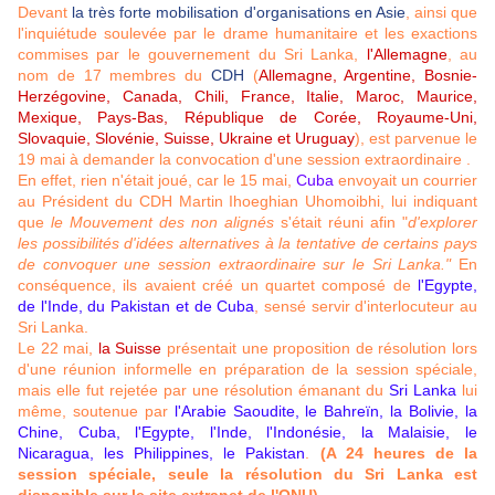
Devant
la très forte mobilisation d'organisations en Asie
, ainsi que
l'inquiétude soulevée par le drame humanitaire et les exactions
commises par le gouvernement du Sri Lanka,
l'Allemagne
, au
nom de 17 membres du
CDH
(
Allemagne, Argentine, Bosnie-
Herzégovine, Canada, Chili, France, Italie, Maroc, Maurice,
Mexique, Pays-Bas, République de Corée, Royaume-Uni,
Slovaquie, Slovénie, Suisse, Ukraine et Uruguay
), est parvenue le
19 mai à demander la convocation d'une session extraordinaire .
En effet, rien n'était joué, car le 15 mai,
Cuba
envoyait un courrier
au Président du CDH Martin Ihoeghian Uhomoibhi, lui indiquant
que
le Mouvement des non alignés
s'était réuni afin "
d'explorer
les possibilités d'idées alternatives à la tentative de certains pays
de convoquer une session extraordinaire sur le Sri Lanka."
En
conséquence, ils avaient créé un quartet composé de
l'Egypte,
de l'Inde, du Pakistan et de Cuba
, sensé servir d'interlocuteur au
Sri Lanka.
Le 22 mai,
la Suisse
présentait une proposition de résolution lors
d'une réunion informelle en préparation de la session spéciale,
mais elle fut rejetée par une résolution émanant du
Sri Lanka
lui
même, soutenue par
l'Arabie Saoudite, le Bahreïn, la Bolivie, la
Chine, Cuba, l'Egypte, l'Inde, l'Indonésie, la Malaisie, le
Nicaragua, les Philippines, le Pakistan
.
(A 24 heures de la
session spéciale, seule la résolution du Sri Lanka est