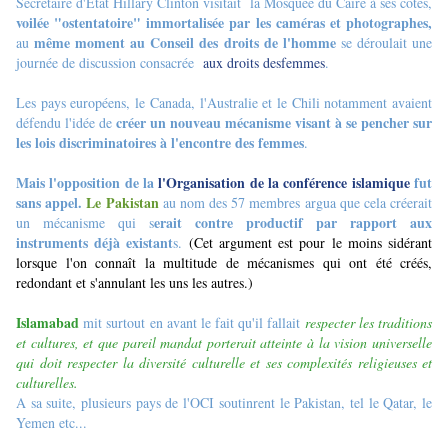
Secrétaire d'Etat Hillary Clinton visitait la Mosquée du Caire à ses côtés,
voilée "ostentatoire" immortalisée par les caméras et photographes,
même moment au Conseil des droits de l'homme
au
se déroulait une
journée de discussion consacrée
aux droits des
femmes
.
Les pays européens, le Canada, l'Australie et le Chili notamment avaient
créer un nouveau mécanisme visant à se pencher sur
défendu l'idée de
les lois discriminatoires à l'encontre des femmes
.
Mais l'opposition de la
l'Organisation de la conférence islamique
fut
sans appel.
Le Pakistan
au nom des 57 membres argua que cela créerait
erait contre productif par rapport aux
un mécanisme qui s
instruments déjà existant
s.
(Cet argument est pour le moins sidérant
lorsque l'on connaît la multitude de mécanismes qui ont été créés,
redondant et s'annulant les uns les autres.)
Islamabad
mit surtout en avant le fait qu'il fallait
respecter les traditions
et cultures, et que pareil mandat porterait atteinte à la vision universelle
qui doit respecter la diversité culturelle et ses complexités religieuses et
culturelles.
A sa suite, plusieurs pays de l'OCI soutinrent le Pakistan, tel le Qatar, le
Yemen etc...