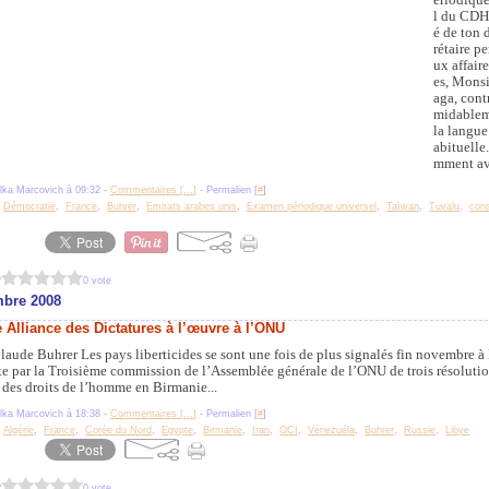
l du CDH.
é de ton 
rétaire p
ux affair
es, Mons
aga, contr
midablem
la langue
abituelle.
mment av
lka Marcovich à 09:32 -
Commentaires [
…
]
- Permalien [
#
]
,
Démocratie
,
France
,
Buhrer
,
Emirats arabes unis
,
Examen périodique universel
,
Taïwan
,
Tuvalu
,
cons
?
0 vote
mbre 2008
e Alliance des Dictatures à l’œuvre à l’ONU
laude Buhrer Les pays liberticides se sont une fois de plus signalés fin novembre 
te par la Troisième commission de l’Assemblée générale de l’ONU de trois résolutio
 des droits de l’homme en Birmanie...
lka Marcovich à 18:38 -
Commentaires [
…
]
- Permalien [
#
]
,
Algérie
,
France
,
Corée du Nord
,
Egypte
,
Birmanie
,
Iran
,
OCI
,
Vénezuéla
,
Buhrer
,
Russie
,
Libye
?
0 vote