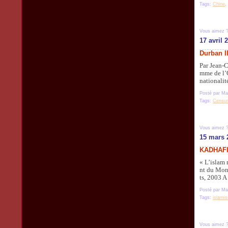
Tags:
Chine
Vous aimez 
17 avril 
Durban II
Par Jean-C
mme de l’O
nationalit
Posté par Ma
Tags:
Censu
Vous aimez 
15 mars 
KADHAFI
« L’islam 
nt du Mond
ts, 2003 A
Posté par Ma
Tags:
islami
Vous aimez 