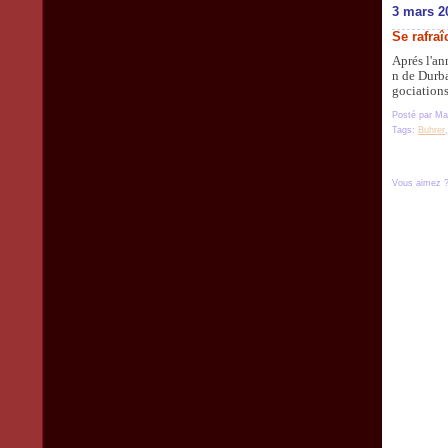
3 mars 2
Se rafraî
Aprés l'an
n de Durba
gociations
Posté par Ma
Tags:
Buhrer
Vous aimez 