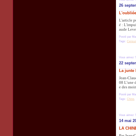
26 septe
L'oublié
L'article 
é : L'impu
aude Leven
Posté par Ma
Tags:
Censu
Vous aimez 
22 septe
La junte
Jean-Claud
08 L’une d
e des moin
Posté par Ma
Tags:
Chine
Vous aimez 
14 mai 2
LA CHIN
Par Jean-C