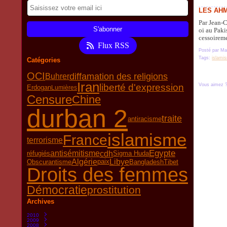
LES AH
Par Jean-C
oi au Paki
cessoireme
Flux RSS
Posté par Ma
Tags:
islami
Catégories
OCI
diffamation des religions
Buhrer
Iran
liberté d'expression
Vous aimez 
Erdogan
Lumières
Censure
Chine
durban 2
traite
antiracisme
islamisme
France
terrorisme
Egypte
cdh
antisémitisme
réfugiés
Sigma Huda
Algérie
Libye
Obscurantisme
Bangladesh
Tibet
paix
Droits des femmes
Démocratie
prostitution
Archives
2010
2009
Mars
(1)
2008
Novembre
(1)