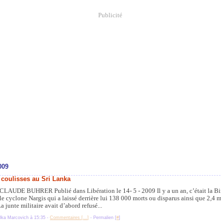
Publicité
009
 coulisses au Sri Lanka
CLAUDE BUHRER Publié dans Libération le 14- 5 - 2009 Il y a un an, c’était la Bir
le cyclone Nargis qui a laissé derrière lui 138 000 morts ou disparus ainsi que 2,4 m
La junte militaire avait d’abord refusé...
lka Marcovich à 15:35 -
Commentaires [
…
]
- Permalien [
#
]