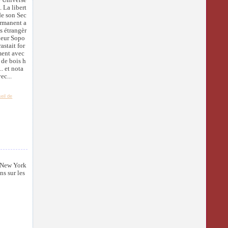
 La libert
de son Sec
ermanent a
es étrangèr
ieur Sopo
astait for
ent avec
 de bois h
.. et nota
ec...
eil de
à New York
ns sur les