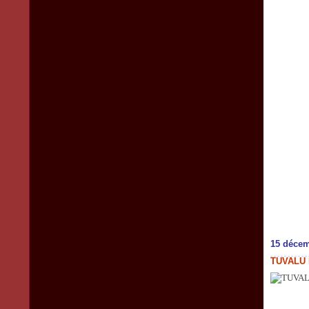
15 décem
TUVALU 