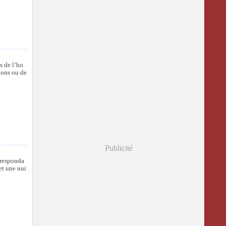
s de l’ho
ions ou de
Publicité
rresponda
et une nui