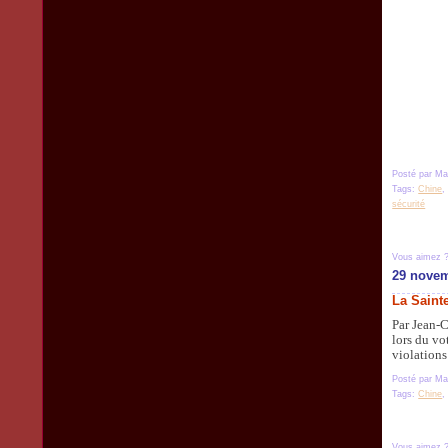
Posté par Ma
Tags:
Chine
sécurité
Vous aimez 
29 nove
La Saint
Par Jean-C
lors du vo
violations
Posté par Ma
Tags:
Chine
Vous aimez 