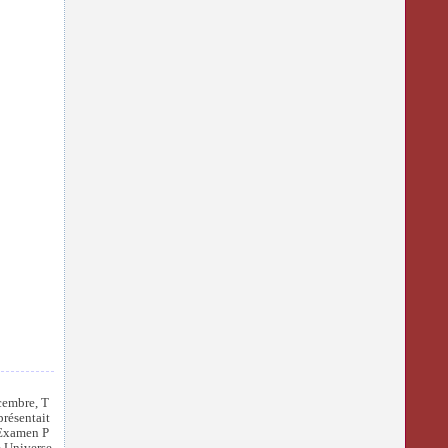
cembre, T
présentait
'Examen P
e Universe