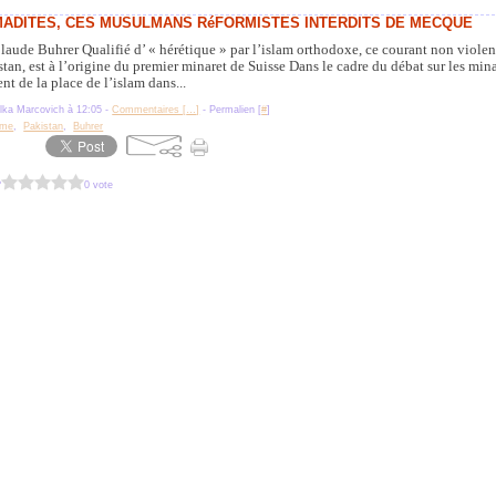
MADITES, CES MUSULMANS RéFORMISTES INTERDITS DE MECQUE
laude Buhrer Qualifié d’ « hérétique » par l’islam orthodoxe, ce courant non violent
stan, est à l’origine du premier minaret de Suisse Dans le cadre du débat sur les mina
nt de la place de l’islam dans...
lka Marcovich à 12:05 -
Commentaires [
…
]
- Permalien [
#
]
sme
,
Pakistan
,
Buhrer
?
0 vote