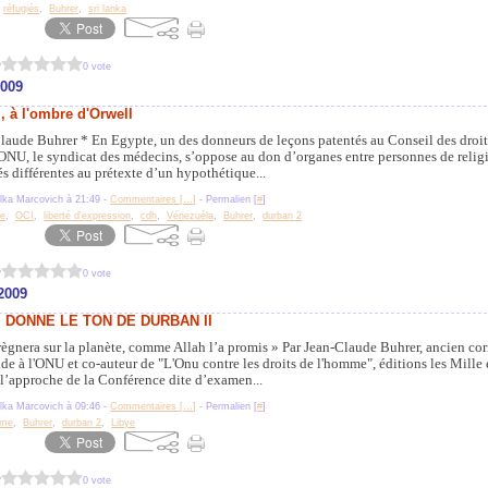
,
réfugiés
,
Buhrer
,
sri lanka
?
0 vote
2009
, à l'ombre d'Orwell
laude Buhrer * En Egypte, un des donneurs de leçons patentés au Conseil des droit
NU, le syndicat des médecins, s’oppose au don d’organes entre personnes de relig
és différentes au prétexte d’un hypothétique...
lka Marcovich à 21:49 -
Commentaires [
…
]
- Permalien [
#
]
re
,
OCI
,
liberté d'expression
,
cdh
,
Vénezuéla
,
Buhrer
,
durban 2
?
0 vote
2009
 DONNE LE TON DE DURBAN II
règnera sur la planète, comme Allah l’a promis » Par Jean-Claude Buhrer, ancien co
e à l'ONU et co-auteur de "L'Onu contre les droits de l'homme", éditions les Mille 
 l’approche de la Conférence dite d’examen...
lka Marcovich à 09:46 -
Commentaires [
…
]
- Permalien [
#
]
sme
,
Buhrer
,
durban 2
,
Libye
?
0 vote