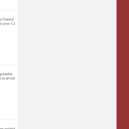
 l'intitul
ur avec Cl
eptembre
 la révolt
en extérie