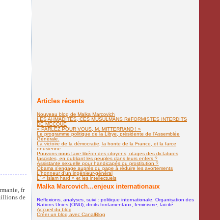
Articles récents
Nouveau blog de Malka Marcovich
LES AHMADITES, CES MUSULMANS RéFORMISTES INTERDITS
DE MECQUE
« PARLEZ POUR VOUS, M. MITTERRAND ! »
Le programme politique de la Libye, présidente de l'Assemblée
Générale.
La victoire de la démocratie, la honte de la France, et la farce
onusienne
Pouvons-nous faire libérer des citoyens, otages des dictatures
fascistes, en oubliant les peuples dans leurs enfers ?
Assistante sexuelle pour handicapés ou prostitution ?
Obama s'engage auprès du pape à réduire les avortements
L'honneur d'un ingénieur-général
L' « Islam hard » et les intellectuels
Malka Marcovich...enjeux internationaux
manie, fr
illions de
Reflexions, analyses, suivi : politique internationale, Organisation des
Nations Unies (ONU), droits fontamentaux, feminisme, laïcité ...
Accueil du blog
Créer un blog avec CanalBlog