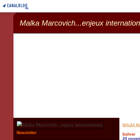
Malka Marcovich...enjeux internatio
MALKA MA
Newsletter
buhrer
24 nove