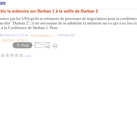
009
chir la mémoire sur Durban 1 à la veille de Durban 2
nonce par les USA qu'ils se retiraient du processus de négociation pour la conféren
n dite "Durban 2", il est nécessaire de se rafraîchir la mémoire sur ce qui a eu lieu l
 à la Conférence de Durban 1. Pour...
lka Marcovich à 21:40 -
Commentaires [
…
]
- Permalien [
#
]
,
Levenson
,
durban 2
?
0 vote