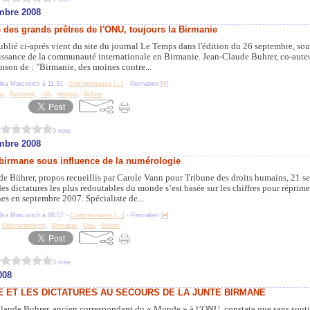
mbre 2008
e des grands prêtres de l'ONU, toujours la Birmanie
publié ci-aprés vient du site du journal Le Temps dans l'édition du 26 septembre, sous
issance de la communauté internationale en Birmanie. Jean-Claude Buhrer, co-aute
son de : "Birmanie, des moines contre...
lka Marcovich à 11:31 -
Commentaires [
…
]
- Permalien [
#
]
re
,
Birmanie
,
cdh
,
religion
,
Buhrer
?
0 vote
mbre 2008
 birmane sous influence de la numérologie
e Bührer, propos recueillis par Carole Vann pour Tribune des droits humains, 21 s
es dictatures les plus redoutables du monde s’est basée sur les chiffres pour réprimer
es en septembre 2007. Spécialiste de...
lka Marcovich à 08:57 -
Commentaires [
…
]
- Permalien [
#
]
,
Obscurantisme
,
Birmanie
,
Onu
,
Buhrer
?
0 vote
008
E ET LES DICTATURES AU SECOURS DE LA JUNTE BIRMANE
laude Buhrer, ancien correspondant du « Monde » à l’ONU, constate que sans souti